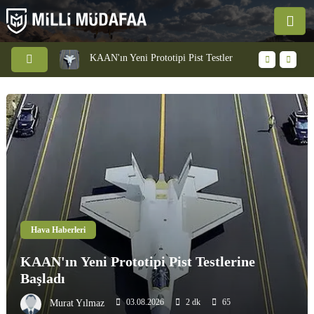
KAAN'ın Yeni Prototipi Pist Testlerine Başladı
KAAN Savaş Uçağı Ön Uçuş Taksi Testini Başarıyla Tamamladı
Hava Haberleri
KAAN Savaş Uçağı Ön Uçuş Taksi Testini
Başarıyla Tamamladı
03.08.2026
2 dk
56
Murat Yılmaz