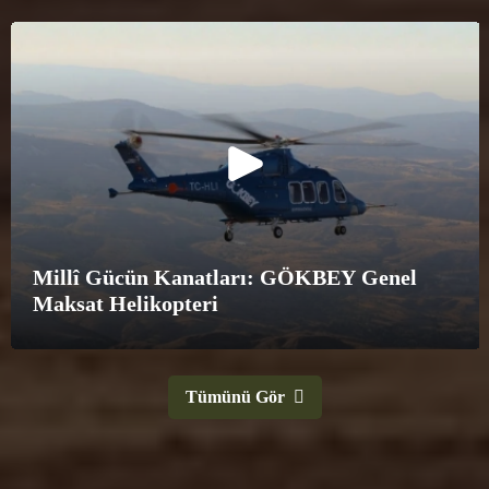
Türkiye’nin Yeni Nesil Zırhlı Gücü: FNSS
PARS Serisi
Tümünü Gör