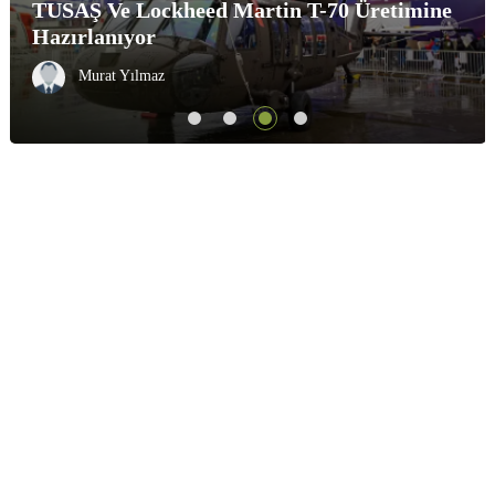
TCG Karadeniz Denize Indirildi
Tolga Demirel