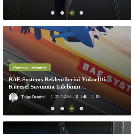
Hava Haberleri
Güney Kore Büyükelçisi KAAN Savaş
Uçaklarını Savunma Işbirliğinin…
31.07.2026
2 dk
93
Tolga Demirel