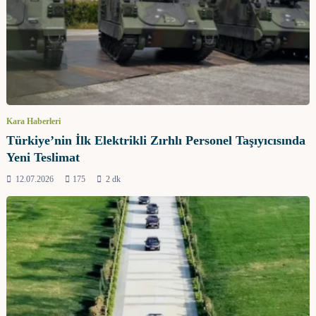
Kara Haberleri
Türkiye’nin İlk Elektrikli Zırhlı Personel Taşıyıcısında
Yeni Teslimat
12.07.2026
175
2 dk